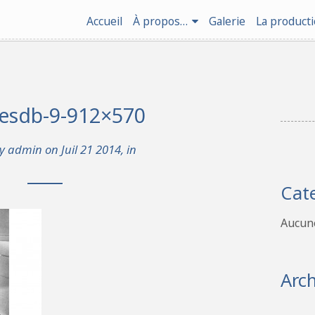
Accueil
À propos…
Galerie
La product
nesdb-9-912×570
by
admin
on Juil 21 2014, in
Cat
Aucune
Arch