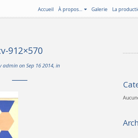
Accueil
À propos…
Galerie
La product
cv-912×570
by
admin
on Sep 16 2014, in
Cat
Aucune
Arch