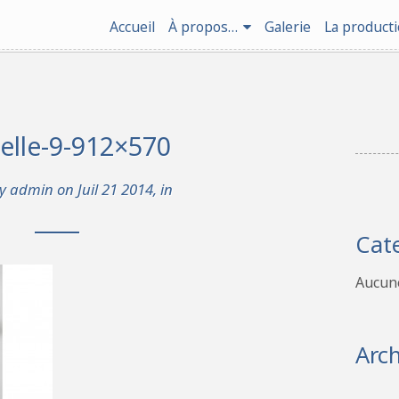
Accueil
À propos…
Galerie
La product
selle-9-912×570
by
admin
on Juil 21 2014, in
Cat
Aucune
Arch