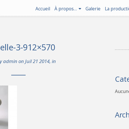
Accueil
À propos…
Galerie
La product
selle-3-912×570
by
admin
on Juil 21 2014, in
Cat
Aucune
Arch