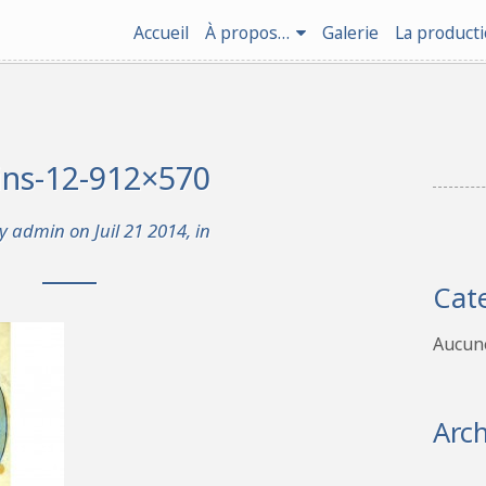
Accueil
À propos…
Galerie
La product
ins-12-912×570
by
admin
on Juil 21 2014, in
Cat
Aucune
Arch